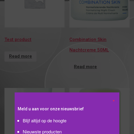
Test product
Combination Skin
Nachtcreme 50ML
Read more
Read more
Meld u aan voor onze nieuwsbrief
Blijf altijd op de hoogte
Nieuwste producten