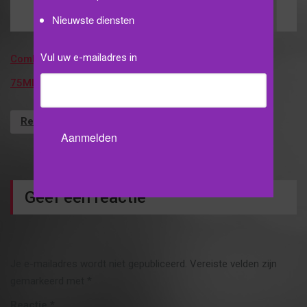
Nieuwste diensten
Vul uw e-mailadres in
Combination Skin Dagfluid
Combination Skin
75ML
Reinigingsgel 150ML
Read more
Read more
Geef een reactie
Je e-mailadres wordt niet gepubliceerd.
Vereiste velden zijn
gemarkeerd met
*
Reactie
*