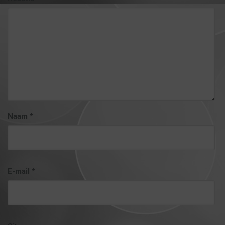
Naam
*
E-mail
*