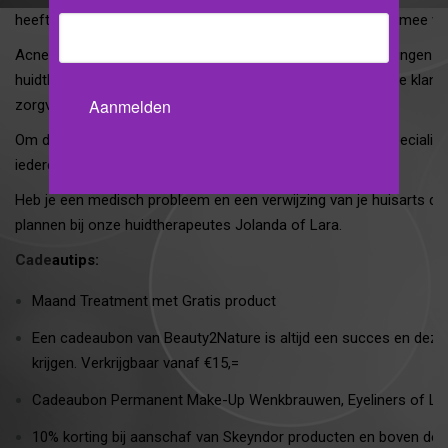
heeft diverse leuke cadeautjes en we denken graag met je mee vo
Acne therapie zijn gespecialiseerde en medische behandelingen 
huidtherapeutes een AGB registratie heeft/hebben zodat de klant 
zorgverzekeraar.
Om deze AGB registratie in bezit te krijgen hebben wij gespeciali
iedere 3 jaar worden bijgeschoold.
Heb je een medisch probleem en een verwijzing van je huisarts dan
plannen bij onze huidtherapeutes Jolanda of Lara.
Cade
autips:
Maand Treatment met Gratis product
Een cadeaubon van Beauty2Nature is altijd een succes en deze 
krijgen. Verkrijgbaar vanaf €15,=
Cadeaubon Permanent Make-Up Wenkbrauwen, Eyeliners of Li
10% korting bij aanschaf van Skeyndor producten en boven de 