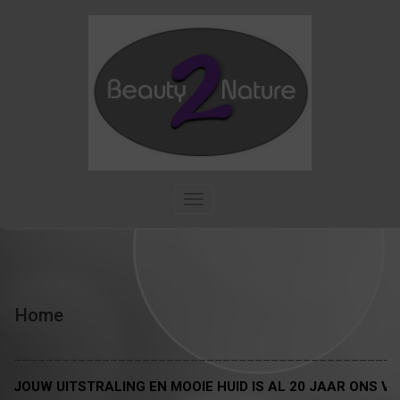
Skip
to
content
T
o
g
g
l
e
n
Home
a
v
________________________________________________
i
g
JOUW UITSTRALING EN MOOIE HUID IS AL 20 JAAR ONS VI
a