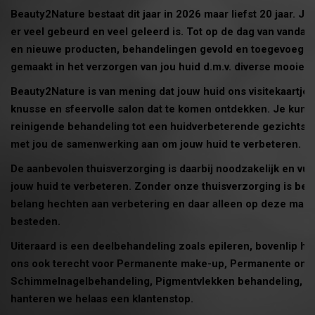
t
Beauty2Nature bestaat dit jaar in 2026 maar liefst 20 jaar. Ja
i
er veel gebeurd en veel geleerd is. Tot op de dag van vanda
o
en nieuwe producten, behandelingen gevold en toegevoegd. 
n
gemaakt in het verzorgen van jou huid d.m.v. diverse mooie 
Beauty2Nature is van mening dat jouw huid ons visitekaartje 
knusse en sfeervolle salon dat te komen ontdekken. Je kunt 
reinigende behandeling tot een huidverbeterende gezichts
met jou de samenwerking aan om jouw huid te verbeteren.
De aanbevolen thuisverzorging is daarbij noodzakelijk en vult
jouw huid te verbeteren. Zonder onze thuisverzorging is beh
belang hechten aan verbetering en daar alleen op deze manie
besteden.
Uiteraard is een deelbehandeling zoals epileren, bovenlip har
ons ook terecht voor Permanente make-up, Permanente ontha
Schimmelnagelbehandeling, Pigmentvlekken behandeling, et
hanteren we helaas een klantenstop.