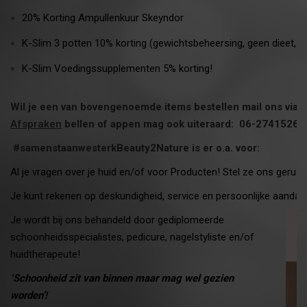
20% Korting Ampullenkuur Skeyndor
K-Slim 3 potten 10% korting (gewichtsbeheersing, geen dieet, hu
K-Slim Voedingssupplementen 5% korting!
Wil je een van bovengenoemde items bestellen mail ons via
b
Afspraken
bellen of appen mag ook uiteraard:
06-27415263 W
#samenstaanwesterkBeauty2Nature is er o.a. voor:
Al je vragen over je huid en/of voor Producten! Stel ze ons gerust
Je kunt rekenen op deskundigheid, service en persoonlijke aandac
Je
wordt bij ons behandeld door gediplomeerde
schoonheidsspecialistes, pedicure, nagelstyliste en/of
huidtherapeute!
‘Schoonheid zit van binnen maar mag wel gezien
worden’!