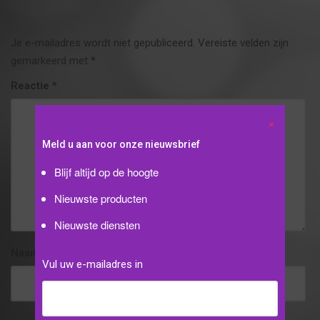
t
i
o
Je e-mailadres wordt niet gepubliceerd.
Vereiste velden zijn
n
gemarkeerd met
*
Reactie
*
Meld u aan voor onze nieuwsbrief
Blijf altijd op de hoogte
Nieuwste producten
Nieuwste diensten
Naam
*
Vul uw e-mailadres in