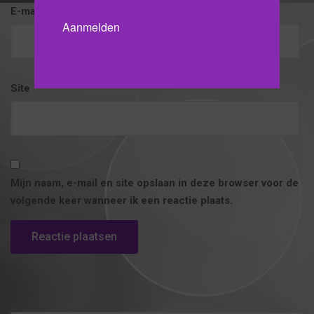
E-mail
*
Site
Mijn naam, e-mail en site opslaan in deze browser voor de
volgende keer wanneer ik een reactie plaats.