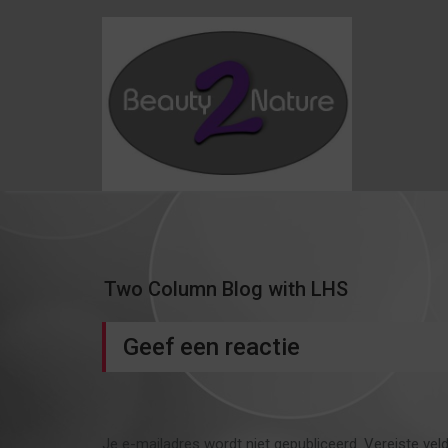
Skip
to
content
Two Column Blog with LHS
Geef een reactie
Je e-mailadres wordt niet gepubliceerd.
Vereiste vel