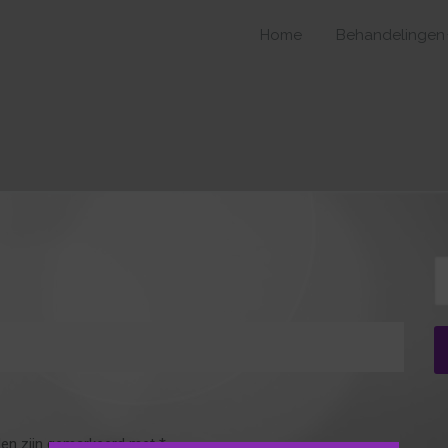
Home
Behandelingen
Z
na
den zijn gemarkeerd met
*