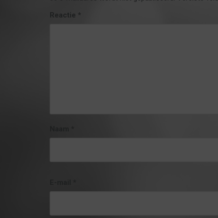
Reactie
*
Naam
*
E-mail
*