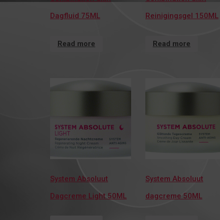
Dagfluid 75ML
Reinigingsgel 150ML
Read more
Read more
System Absoluut
System Absoluut
Dagcreme Light 50ML
dagcreme 50ML