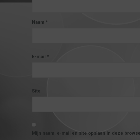
Naam
*
E-mail
*
Site
Mijn naam, e-mail en site opslaan in deze browse