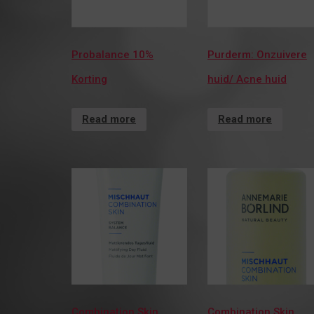
Probalance 10%
Purderm: Onzuivere
Korting
huid/ Acne huid
Read more
Read more
Combination Skin
Combination Skin