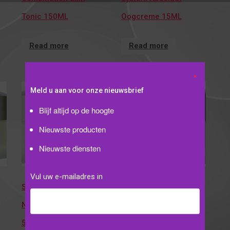
Tonic 150ML
Oogcreme 15ML
Read more
Read more
Meld u aan voor onze nieuwsbrief
Blijf altijd op de hoogte
Nieuwste producten
Nieuwste diensten
Vul uw e-mailadres in
System Absoluut
System Absoluut
Nachtcreme Light
Nachtcreme 50 ML
50ML