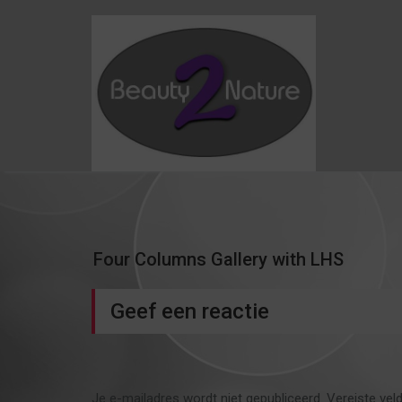
Skip
to
content
Four Columns Gallery with LHS
Geef een reactie
Je e-mailadres wordt niet gepubliceerd.
Vereiste vel