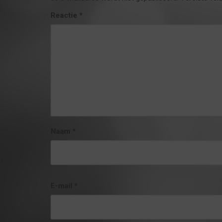
Reactie
*
Naam
*
E-mail
*