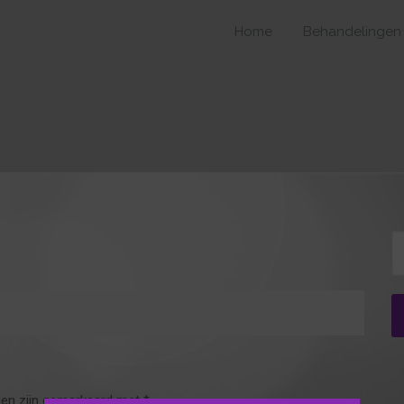
Home
Behandelingen
Z
na
den zijn gemarkeerd met
*