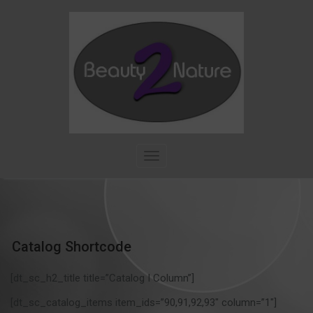
Skip
to
content
T
o
g
g
l
e
n
Catalog Shortcode
a
v
[dt_sc_h2_title title=”Catalog I Column”]
i
g
[dt_sc_catalog_items item_ids=”90,91,92,93″ column=”1″]
a