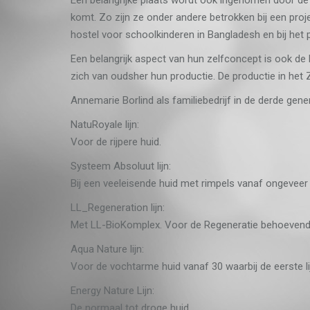
komt. Zo zijn ze onder andere betrokken bij een proj
hostel voor schoolkinderen in Bangladesh en bij het p
Een belangrijk aspect van hun zelfconcept is ook de
zich van oudsher hun productie. De productie in het
Annemarie Borlind als familiebedrijf in de derde g
NatuRoyale lijn:
Voor de rijpere huid.
Systeem Absoluut lijn:
Bij een veeleisende huid met rimpels vanaf ongeveer
LL_Regeneration lijn:
Met LL-BioKomplex. Voor de Regeneratie behoevende h
Aqua Nature lijn:
Voor de vochtarme huid vanaf 30 waarbij de eerste li
Energy Nature Lijn:
De normaal tot droge huid.