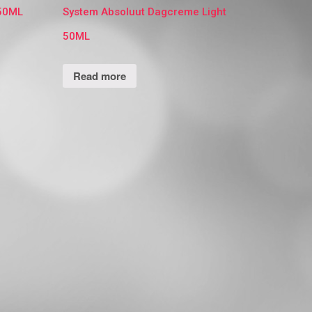
 50ML
System Absoluut Dagcreme Light
50ML
Read more