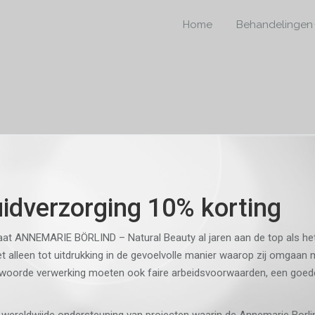
Home
Behandelingen
idverzorging 10% korting
taat ANNEMARIE BÖRLIND – Natural Beauty al jaren aan de top als h
et alleen tot uitdrukking in de gevoelvolle manier waarop zij omgaa
twoorde verwerking moeten ook faire arbeidsvoorwaarden, een goede 
wereldwijde ondersteuning van projecten waarin de Annemarie Borlind