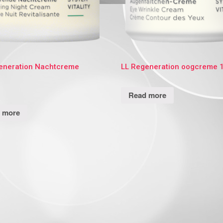
eneration Nachtcreme
LL Regeneration oogcreme 
Read more
 more