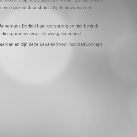
an een faire bestaansbasis, bij de bouw van een
 Annemarie Borlind haar oorsprong en hier bevindt
ndien garanties voor de werkgelegenheid.
aarden en zijn deze bepalend voor hun zelfconcept.