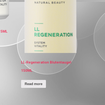
15ML
LL-Regeneration Blutentaugel
150ML
Read more