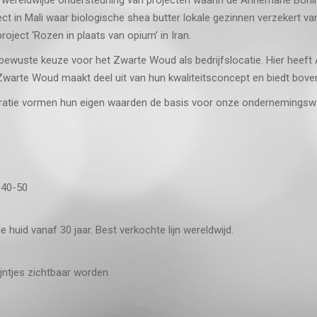
ect in Mali waar biologische shea butter lokale gezinnen verzekert v
roject ‘Rozen in plaats van opium’ in Iran.
 bewuste keuze voor het Zwarte Woud als bedrijfslocatie. Hier heeft
 Zwarte Woud maakt deel uit van hun kwaliteitsconcept en biedt bove
eneratie vormen hun eigen waarden de basis voor onze ondernemingsw
 40-50
uid vanaf 30 jaar. Best verkochte lijn wereldwijd.
jntjes zichtbaar worden.