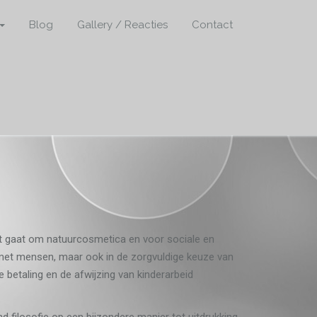
Blog
Gallery / Reacties
Contact
et gaat om natuurcosmetica en voor sociale en
n met mensen, maar ook in de zorgvuldige keuze van
betaling en de afwijzing van kinderarbeid
 filosofie op een bijzondere manier tot uitdrukking