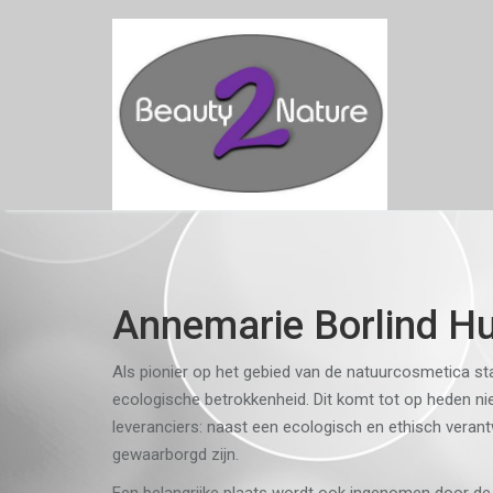
Skip
to
content
Annemarie Borlind Hu
Als pionier op het gebied van de natuurcosmetica s
ecologische betrokkenheid. Dit komt tot op heden ni
leveranciers: naast een ecologisch en ethisch veran
gewaarborgd zijn.
Een belangrijke plaats wordt ook ingenomen door de 