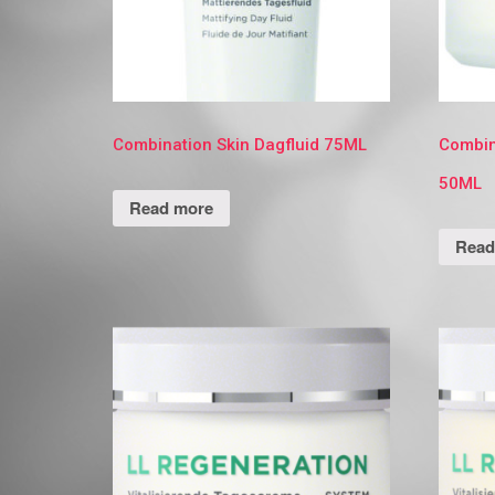
Combination Skin Dagfluid 75ML
Combin
50ML
Read more
Read