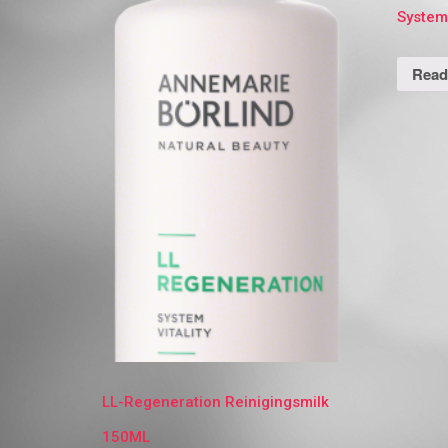
System
Read
LL-Regeneration Reinigingsmilk
150ML